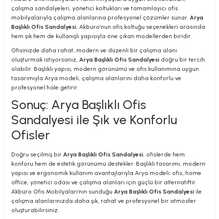
çalışma sandalyeleri, yönetici koltukları ve tamamlayıcı ofis
mobilyalarıyla çalışma alanlarına profesyonel çözümler sunar.
Arya
Başlıklı Ofis Sandalyesi
, Akbüro’nun ofis koltuğu seçenekleri arasında
hem şık hem de kullanışlı yapısıyla öne çıkan modellerden biridir.
Ofisinizde daha rahat, modern ve düzenli bir çalışma alanı
oluşturmak istiyorsanız,
Arya Başlıklı Ofis Sandalyesi
doğru bir tercih
olabilir. Başlıklı yapısı, modern görünümü ve ofis kullanımına uygun
tasarımıyla Arya modeli, çalışma alanlarını daha konforlu ve
profesyonel hale getirir.
Sonuç: Arya Başlıklı Ofis
Sandalyesi ile Şık ve Konforlu
Ofisler
Doğru seçilmiş bir
Arya Başlıklı Ofis Sandalyesi
, ofislerde hem
konforu hem de estetik görünümü destekler. Başlıklı tasarımı, modern
yapısı ve ergonomik kullanım avantajlarıyla Arya modeli; ofis, home
office, yönetici odası ve çalışma alanları için güçlü bir alternatiftir.
Akbüro Ofis Mobilyaları’nın sunduğu
Arya Başlıklı Ofis Sandalyesi
ile
çalışma alanlarınızda daha şık, rahat ve profesyonel bir atmosfer
oluşturabilirsiniz.