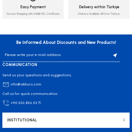
Easy Payment
Delivery within Türkiye
Secure Shopping with 256Bit SSL Certificate
Delivery Available All Over Türkiye
Be Informed About Discounts and New Products!
COMMUNICATION
Send us your questions and suggestions.
info@akburo.com
Call us for quick communication.
+90 536 856 53 71
INSTITUTIONAL