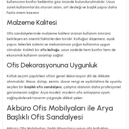
kullanıcının konfor beklentisi göz önünde bulundurulmalıdır. Uzun
süreli kullanımlarda oturum alanı, sırt desteği ve başlık yapısı daha
fazla önem kazanır.
Malzeme Kalitesi
Ofis sandalyelerinde malzeme kalitesi ürünün kullanım ömrünü
belirleyen en önemli faktörlerden biridir. Koltuğun döşemesi, ayak
yapısı, tekerlek sistemi ve mekanizması yoğun kullanıma uygun
olmalıdır. Kaliteli bir
ofis koltuğu
, uzun vadede hem konfor hem de
ekonomik kullanım avantajı sağlar.
Ofis Dekorasyonuna Uygunluk
Koltuk seçimi yapılırken ofisin genel dekorasyon dili de dikkate
alınmalıdır. Masa, dolap, zemin, duvar rengi ve aydınlatma ile uyumlu
seçilen bir
başlıklı ofis sandalyesi
, çalışma alanının daha profesyonel
görünmesini sağlar. Arya modeli, modern ofis anlayışına uyum
sağlayabilecek tasarım çizgisiyle dikkat çeker.
Akbüro Ofis Mobilyaları ile Arya
Başlıklı Ofis Sandalyesi
Akbüro Ofis Mobilyaları, farklı ihtiyaçlara uygun ofis koltukları,