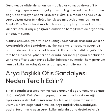
Günümüzde ofislerde kullanılan mobilyalar yalnızca dekoratif bir
unsur değil, aynı zamanda çalışma verimliliğini ve kullanıcı konforunu
doğrudan etkileyen önemli ürünlerdir. Özellikle masa başında uzun
süre çalışan kişiler için doğru koltuk seçimi büyük önem taşır.
Arya
Başlıklı Ofis Sandalyesi
, modern tasarımı, başlıklı yapısı ve konforlu
kullanım özellikleriyle çalışma alanlarında hem şık hem de ergonomik
utive Office Furniture Sets
er Sofas
bir çözüm sunar.
Akbüro Ofis Mobilyaları’nın ofis koltuğu seçenekleri arasında yer alan
binets
ool Waiting
Arya Başlıklı Ofis Sandalyesi
, günlük çalışma temposuna uygun bir
oturma deneyimi oluşturmak isteyen kullanıcılar için dikkat çekici bir
otional Products
re Parts
tercihtir. Ofislerde, yönetici odalarında, personel çalışma alanlarında
ve home office düzenlerinde kullanılabilecek bu model, hem görünüm
hem de kullanım kolaylığı açısından güçlü bir alternatiftir.
 Chairs
Arya Başlıklı Ofis Sandalyesi
Neden Tercih Edilir?
Bir
ofis sandalyesi
seçerken yalnızca ürünün dış görünümüne bakmak
doğru değildir. Koltuğun sırt yapısı, oturum alanı, başlık desteği,
ayarlanabilir özellikleri, malzeme kalitesi ve çalışma masasıyla
uyumu birlikte değerlendirilmelidir.
Arya Başlıklı Ofis Sandalyesi
,
başlıklı tasarımıyla uzun süreli kullanımlarda daha destekleyici bir