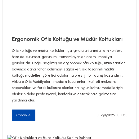
utive Office Furniture Sets
er Sofas
Ergonomik Ofis Koltuğu ve Müdür Koltukları
Ofis koltuğu ve müdür koltukları, çalışma alanlarında hem konforu
binets
ool Waiting
hem de kurumsal görünümü tamamlayan en önemli mobilya
gruplarıdır. Doğru seçilmiş bir ergonomik ofis koltuğu, uzun saatler
otional Products
re Parts
boyunca daha rahat çalışmayı sağlarken; şık tasarımlı müdür
koltuğu modelleri yönetici odalarına prestijli bir duruş kazandırır.
Akbüro Ofis Mobilyaları, modern tasarımları, kaliteli malzeme
 Chairs
seçenekleri ve farklı kullanım alanlarına uygun koltuk modelleriyle
ofislerin daha profesyonel, konforlu ve estetik hale gelmesine
yardımcı olur.
Continue
16/11/2025
17:13