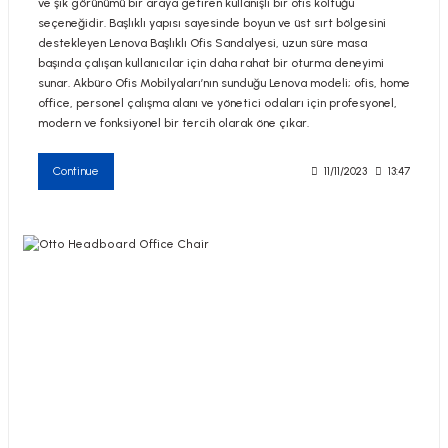
ve şık görünümü bir araya getiren kullanışlı bir ofis koltuğu
seçeneğidir. Başlıklı yapısı sayesinde boyun ve üst sırt bölgesini
destekleyen Lenova Başlıklı Ofis Sandalyesi, uzun süre masa
başında çalışan kullanıcılar için daha rahat bir oturma deneyimi
sunar. Akbüro Ofis Mobilyaları’nın sunduğu Lenova modeli; ofis, home
office, personel çalışma alanı ve yönetici odaları için profesyonel,
modern ve fonksiyonel bir tercih olarak öne çıkar.
Continue
11/11/2023
13:47