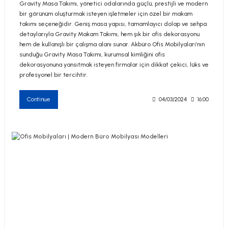
Gravity Masa Takımı, yönetici odalarında güçlü, prestijli ve modern
bir görünüm oluşturmak isteyen işletmeler için özel bir makam
takımı seçeneğidir. Geniş masa yapısı, tamamlayıcı dolap ve sehpa
detaylarıyla Gravity Makam Takımı, hem şık bir ofis dekorasyonu
hem de kullanışlı bir çalışma alanı sunar. Akbüro Ofis Mobilyaları’nın
sunduğu Gravity Masa Takımı, kurumsal kimliğini ofis
dekorasyonuna yansıtmak isteyen firmalar için dikkat çekici, lüks ve
profesyonel bir tercihtir.
Continue
04/03/2024
16:00