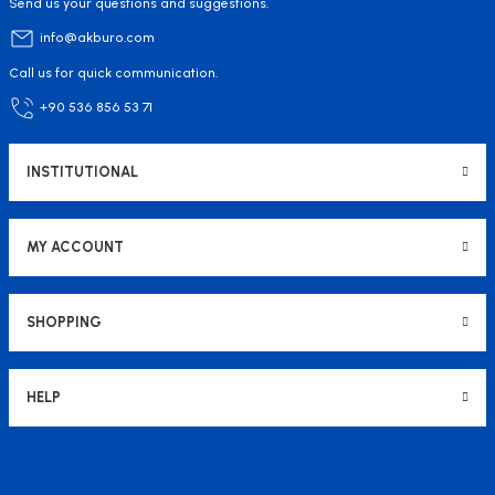
Send us your questions and suggestions.
info@akburo.com
Call us for quick communication.
+90 536 856 53 71
INSTITUTIONAL
MY ACCOUNT
SHOPPING
HELP