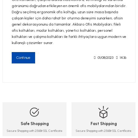
görünümü doğrudan etkileyen en önemli ofis mobilyalarından biridir.
Doğru seçilmiş ergonomik ofis koltuğu, uzun süre masa başında
çalışan kişiler için daha rahat bir oturma deneyimi sunarken, ofisin
genel dekorasyonunu da tamamlar. Akbüro Ofis Mobilyaları; fileli
ofis koltukları, müdür koltukları, yönetici koltukları, personel
koltukları ve çalışma koltukları ile farklı ihtiyaçlara uygun modern ve
kullanışlı çözümler sunar.
Continue
01/08/2023
14:36
Safe Shopping
Fast Shipping
Secure Shopping with 256Bit SSL Certificate
Secure Shopping with 256Bit SSL Certificate