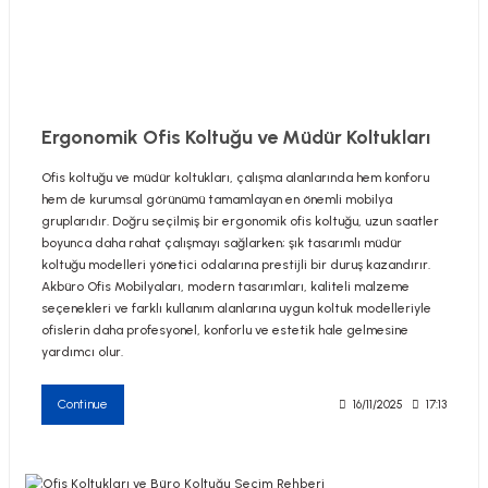
utive Office Furniture Sets
er Sofas
Ergonomik Ofis Koltuğu ve Müdür Koltukları
Ofis koltuğu ve müdür koltukları, çalışma alanlarında hem konforu
binets
ool Waiting
hem de kurumsal görünümü tamamlayan en önemli mobilya
gruplarıdır. Doğru seçilmiş bir ergonomik ofis koltuğu, uzun saatler
otional Products
re Parts
boyunca daha rahat çalışmayı sağlarken; şık tasarımlı müdür
koltuğu modelleri yönetici odalarına prestijli bir duruş kazandırır.
Akbüro Ofis Mobilyaları, modern tasarımları, kaliteli malzeme
 Chairs
seçenekleri ve farklı kullanım alanlarına uygun koltuk modelleriyle
ofislerin daha profesyonel, konforlu ve estetik hale gelmesine
yardımcı olur.
Continue
16/11/2025
17:13