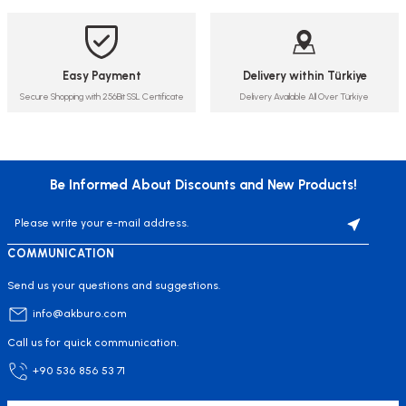
Easy Payment
Delivery within Türkiye
Secure Shopping with 256Bit SSL Certificate
Delivery Available All Over Türkiye
Be Informed About Discounts and New Products!
COMMUNICATION
Send us your questions and suggestions.
info@akburo.com
Call us for quick communication.
+90 536 856 53 71