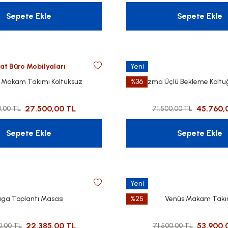
Sepete Ekle
Sepete Ekle
rat Büro Mobilyaları
Yeni
 Makam Takımı Koltuksuz
%36
Prizma Üçlü Bekleme Koltu
27.500,00 TL
45.760,
0,00 TL
71.500,00 TL
Sepete Ekle
Sepete Ekle
Yeni
uga Toplantı Masası
%25
Venüs Makam Takı
22.385,00 TL
53.900,
0,00 TL
71.500,00 TL