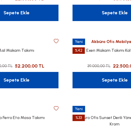
Sepete Ekle
Sepete Ekle
Yeni
Akbüro Ofis Mobilya
Asil Makam Takımı
%42
Exen Makam Takımı Kol
52.200,00 TL
22.500,
0,00 TL
39.000,00 TL
Sepete Ekle
Sepete Ekle
Yeni
o Ferro Eta Masa Takımı
%33
Akburo Ofis Sunset Derili Yön
Krom