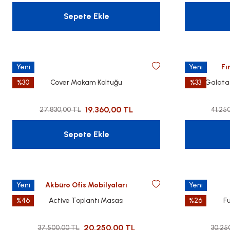
Sepete Ekle
Yeni
Yeni
Fı
%30
Cover Makam Koltuğu
%33
Galata
19.360,00 TL
27.830,00 TL
41.25
Sepete Ekle
Yeni
Akbüro Ofis Mobilyaları
Yeni
%46
Active Toplantı Masası
%26
F
20.250,00 TL
37.500,00 TL
30.25