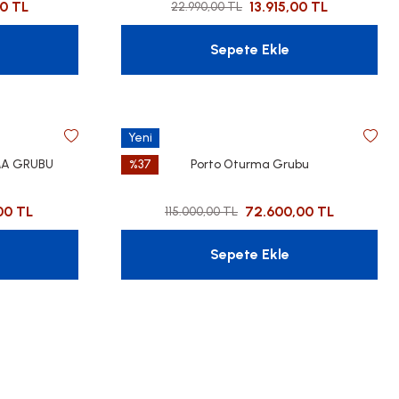
00 TL
13.915,00 TL
22.990,00 TL
Sepete Ekle
Yeni
MA GRUBU
%37
Porto Oturma Grubu
00 TL
72.600,00 TL
115.000,00 TL
Sepete Ekle