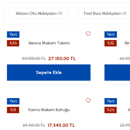
Akbüro Ofis Mobilyaları
(9)
Fırat Büro Mobilyaları
(3)
Yeni
Yeni
%46
Vienna Makam Takımı
%32
Ni
27.150,00 TL
50.000,00 TL
66.00
Sepete Ekle
Yeni
Yeni
%31
Santa Makam Koltuğu
%26
17.545,00 TL
25.410,00 TL
22.99