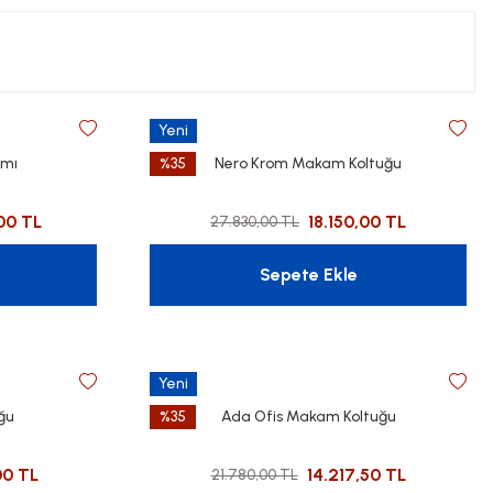
Yeni
mı
%35
Nero Krom Makam Koltuğu
00 TL
18.150,00 TL
27.830,00 TL
Sepete Ekle
Yeni
ğu
%35
Ada Ofis Makam Koltuğu
00 TL
14.217,50 TL
21.780,00 TL