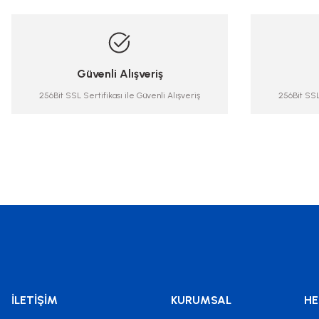
Güvenli Alışveriş
256Bit SSL Sertifikası ile Güvenli Alışveriş
256Bit SSL 
İLETİŞİM
KURUMSAL
HE