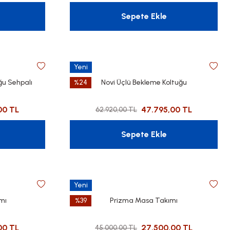
Sepete Ekle
Yeni
ğu Sehpalı
%24
Novi Üçlü Bekleme Koltuğu
00 TL
47.795,00 TL
62.920,00 TL
Sepete Ekle
Yeni
mı
%39
Prizma Masa Takımı
00 TL
27.500,00 TL
45.000,00 TL