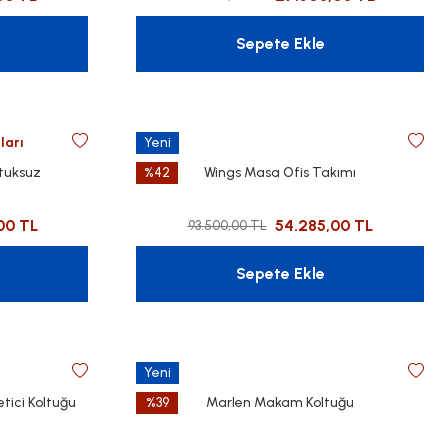
Sepete Ekle
ları
Yeni
tuksuz
%42
Wings Masa Ofis Takımı
00 TL
54.285,00 TL
93.500,00 TL
Sepete Ekle
Yeni
etici Koltuğu
%39
Marlen Makam Koltuğu