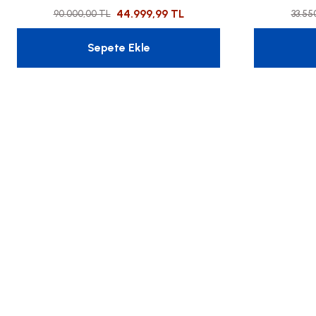
44.999,99 TL
90.000,00 TL
33.55
Sepete Ekle