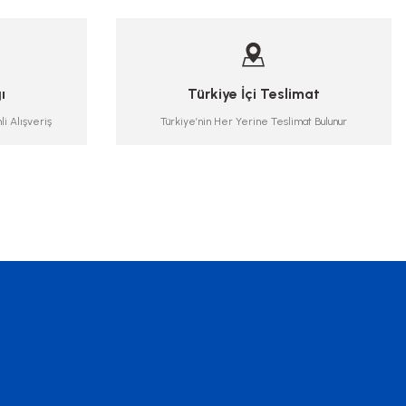
ı
Türkiye İçi Teslimat
li Alışveriş
Türkiye’nin Her Yerine Teslimat Bulunur