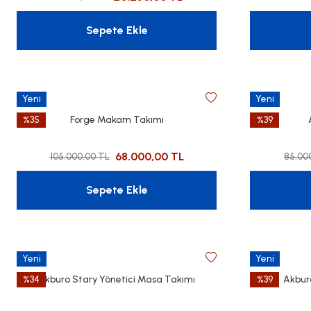
Sepete Ekle
Yeni
Yeni
%35
Forge Makam Takımı
%39
68.000,00 TL
105.000,00 TL
85.00
Sepete Ekle
Yeni
Yeni
%34
Akburo Stary Yönetici Masa Takımı
%39
Akbur