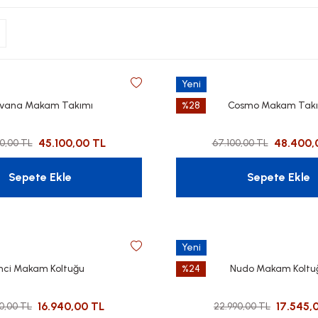
Yeni
rvana Makam Takımı
%28
Cosmo Makam Takı
45.100,00 TL
48.400,
0,00 TL
67.100,00 TL
Sepete Ekle
Sepete Ekle
Yeni
İnci Makam Koltuğu
%24
Nudo Makam Koltu
16.940,00 TL
17.545,
0,00 TL
22.990,00 TL