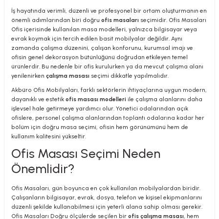
İş hayatında verimli, düzenli ve profesyonel bir ortam oluşturmanın en
önemli adımlarından biri doğru
ofis masaları
seçimidir. Ofis Masaları
Ofis içerisinde kullanılan masa modelleri, yalnızca bilgisayar veya
evrak koymak için tercih edilen basit mobilyalar değildir. Aynı
zamanda çalışma düzenini, çalışan konforunu, kurumsal imajı ve
ofisin genel dekorasyon bütünlüğünü doğrudan etkileyen temel
utive Office Furniture Sets
er Sofas
ürünlerdir. Bu nedenle bir ofis kurulurken ya da mevcut çalışma alanı
yenilenirken
çalışma masası
seçimi dikkatle yapılmalıdır.
binets
ool Waiting
Akbüro Ofis Mobilyaları, farklı sektörlerin ihtiyaçlarına uygun modern,
dayanıklı ve estetik
ofis masası modelleri
ile çalışma alanlarını daha
otional Products
re Parts
işlevsel hale getirmeye yardımcı olur. Yönetici odalarından açık
ofislere, personel çalışma alanlarından toplantı odalarına kadar her
bölüm için doğru masa seçimi, ofisin hem görünümünü hem de
 Chairs
kullanım kalitesini yükseltir.
Ofis Masası Seçimi Neden
Önemlidir?
Ofis Masaları, gün boyunca en çok kullanılan mobilyalardan biridir.
Çalışanların bilgisayar, evrak, dosya, telefon ve kişisel ekipmanlarını
düzenli şekilde kullanabilmesi için yeterli alana sahip olması gerekir.
Ofis Masaları Doğru ölçülerde seçilen bir
ofis çalışma masası
, hem