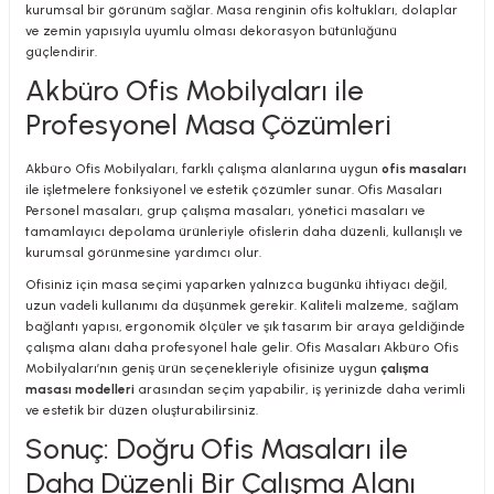
kurumsal bir görünüm sağlar. Masa renginin ofis koltukları, dolaplar
ve zemin yapısıyla uyumlu olması dekorasyon bütünlüğünü
güçlendirir.
Akbüro Ofis Mobilyaları ile
Profesyonel Masa Çözümleri
Akbüro Ofis Mobilyaları, farklı çalışma alanlarına uygun
ofis masaları
ile işletmelere fonksiyonel ve estetik çözümler sunar. Ofis Masaları
Personel masaları, grup çalışma masaları, yönetici masaları ve
tamamlayıcı depolama ürünleriyle ofislerin daha düzenli, kullanışlı ve
kurumsal görünmesine yardımcı olur.
Ofisiniz için masa seçimi yaparken yalnızca bugünkü ihtiyacı değil,
uzun vadeli kullanımı da düşünmek gerekir. Kaliteli malzeme, sağlam
bağlantı yapısı, ergonomik ölçüler ve şık tasarım bir araya geldiğinde
çalışma alanı daha profesyonel hale gelir. Ofis Masaları Akbüro Ofis
Mobilyaları’nın geniş ürün seçenekleriyle ofisinize uygun
çalışma
masası modelleri
arasından seçim yapabilir, iş yerinizde daha verimli
ve estetik bir düzen oluşturabilirsiniz.
Sonuç: Doğru Ofis Masaları ile
Daha Düzenli Bir Çalışma Alanı