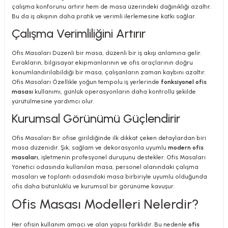
çalışma konforunu artırır hem de masa üzerindeki dağınıklığı azaltır.
Bu da iş akışının daha pratik ve verimli ilerlemesine katkı sağlar.
Çalışma Verimliliğini Artırır
Ofis Masaları Düzenli bir masa, düzenli bir iş akışı anlamına gelir.
Evrakların, bilgisayar ekipmanlarının ve ofis araçlarının doğru
konumlandırılabildiği bir masa, çalışanların zaman kaybını azaltır.
Ofis Masaları Özellikle yoğun tempolu iş yerlerinde
fonksiyonel ofis
masası
kullanımı, günlük operasyonların daha kontrollü şekilde
yürütülmesine yardımcı olur.
Kurumsal Görünümü Güçlendirir
Ofis Masaları Bir ofise girildiğinde ilk dikkat çeken detaylardan biri
masa düzenidir. Şık, sağlam ve dekorasyonla uyumlu
modern ofis
masaları
, işletmenin profesyonel duruşunu destekler. Ofis Masaları
Yönetici odasında kullanılan masa, personel alanındaki çalışma
masaları ve toplantı odasındaki masa birbiriyle uyumlu olduğunda
ofis daha bütünlüklü ve kurumsal bir görünüme kavuşur.
Ofis Masası Modelleri Nelerdir?
Her ofisin kullanım amacı ve alan yapısı farklıdır. Bu nedenle
ofis