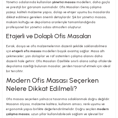
Yönetici odalarında kullanılan
yönetici masası
modelleri, daha güçlü
ve prestijli bir görünüm sunmalıdır. Ofis Masaları Geniş çalışma
yüzeyi, kaliteli malzeme yapısı, dolap ve etajer uyumu bu masalarda
dikkat edilmesi gereken önemli detaylardır. Şık bir yönetici masası,
makam koltuğu ve depolama ürünleriyle tamamlandığında
profesyonel bir yönetici odası atmosferi oluşturur.
Etajerli ve Dolaplı Ofis Masaları
Evrak, dosya ve ofis malzemelerinin düzenli şekilde saklanabilmesi
için
etajerli ofis masası
modelleri büyük avantaj sağlar. Masa altı
çekmeceler, yan dolaplar ve raf sistemleri çalışma alanını daha
düzenli hale getirir. Ofis Masaları Özellikle sınırlı alana sahip ofislerde
depolama özelliği bulunan masalar, yerden tasarruf etmek için ideal
bir tercihtir.
Modern Ofis Masası Seçerken
Nelere Dikkat Edilmeli?
Ofis masası seçerken yalnızca tasarıma odaklanmak doğru değildir.
Masanın ölçüsü, malzeme kalitesi, kullanım amacı, renk uyumu ve
ergonomik yapısı birlikte değerlendirilmelidir. Doğru seçilen
modern
çalışma masası
, uzun yıllar kullanılabilecek sağlam ve işlevsel bir