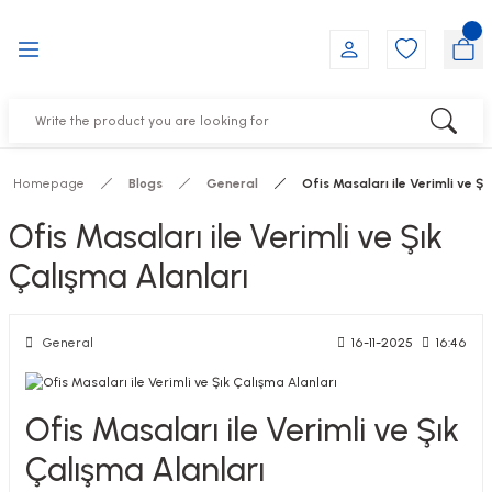
Go Back
Go Back
Go Back
Go Back
Go Back
Go Back
YALARI
IRS
ESSORIES
DUCTS
FE FURNITURE
RNITURE
out Seats
s
f
ts
Homepage
Blogs
General
Ofis Masaları ile Verimli ve Şı
 Office Sets Without Seats
Groups
DUCTS
Ofis Masaları ile Verimli ve Şık
ks
ting Chairs
ducts
Çalışma Alanları
General
16-11-2025
16:46
irs
e
s
Groups
Ofis Masaları ile Verimli ve Şık
Çalışma Alanları
ters
Piece Set