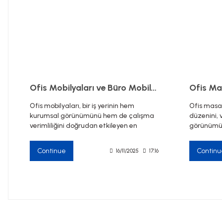
Ofis Mobilyaları ve Büro Mobilyaları
Ofis mobilyaları, bir iş yerinin hem
Ofis masal
kurumsal görünümünü hem de çalışma
düzenini, v
verimliliğini doğrudan etkileyen en
görünümün
önemli unsurlardan biridir. Doğru seçilmiş
önemli mob
ofis mobilyaları, çalışan konforunu
Doğru seçi
Continue
Continu
16/11/2025
17:16
artırırken müşteriler üzerinde daha
çalışanları
profesyonel bir izlenim bırakır. Akbüro
kolaylaştı
Ofis Mobilyaları; makam takımları, ofis
ve düzenli
koltukları, çalışma masaları, toplantı
Ofis Mobil
masaları ve dosya dolapları gibi geniş
kullanışlı 
ürün seçenekleriyle modern, şık ve
yönetici o
kullanışlı çalışma alanları oluşturmak
alanlarına