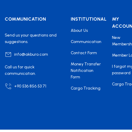
COMMUNICATION
INSTITUTIONAL
MY
ACCOU
About Us
Send us your questions and
New
suggestions.
Communication
Membersh
Contact Form
info@akburo.com
Member L
Money Transfer
I forgot m
Call us for quick
Notification
password
communication.
Form
Cargo Tra
+90 536 856 53 71
Cargo Tracking