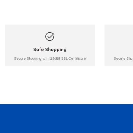
isteyen işletmelere profesyonel
çözümler 
çözümler sunar.
Safe Shopping
Secure Shopping with 256Bit SSL Certificate
Secure Shop