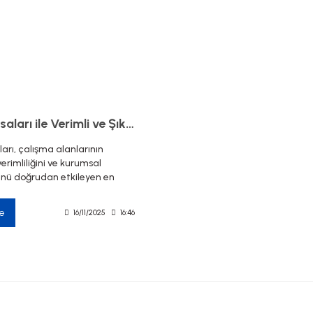
Ofis Masaları ile Verimli ve Şık Çalışma Alanları
arı, çalışma alanlarının
erimliliğini ve kurumsal
ü doğrudan etkileyen en
ilya gruplarından biridir.
lmiş bir çalışma masası,
e
16/11/2025
16:46
n günlük iş akışını
rırken ofisin daha profesyonel
 görünmesini sağlar. Akbüro
yaları; modern, dayanıklı ve
ofis masası modelleri ile
dalarından personel çalışma
 kadar farklı ihtiyaçlara uygun