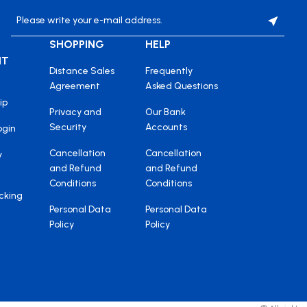
SHOPPING
HELP
NT
Distance Sales
Frequently
Agreement
Asked Questions
ip
Privacy and
Our Bank
Security
Accounts
ogin
Cancellation
Cancellation
y
and Refund
and Refund
Conditions
Conditions
cking
Personal Data
Personal Data
Policy
Policy