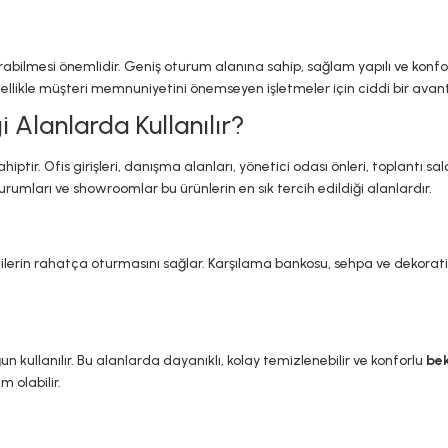
urabilmesi önemlidir. Geniş oturum alanına sahip, sağlam yapılı ve kon
zellikle müşteri memnuniyetini önemseyen işletmeler için ciddi bir avant
 Alanlarda Kullanılır?
hiptir. Ofis girişleri, danışma alanları, yönetici odası önleri, toplantı sa
umları ve showroomlar bu ürünlerin en sık tercih edildiği alanlardır.
çilerin rahatça oturmasını sağlar. Karşılama bankosu, sehpa ve dekoratif 
ğun kullanılır. Bu alanlarda dayanıklı, kolay temizlenebilir ve konforlu
bek
 olabilir.