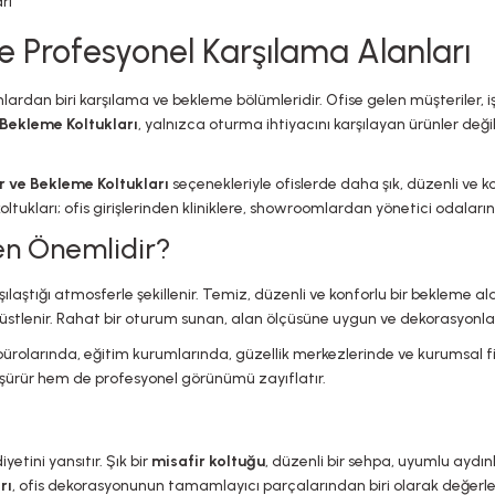
le Profesyonel Karşılama Alanları
ardan biri karşılama ve bekleme bölümleridir. Ofise gelen müşteriler, i
 Bekleme Koltukları
, yalnızca oturma ihtiyacını karşılayan ürünler de
r ve Bekleme Koltukları
seçenekleriyle ofislerde daha şık, düzenli ve k
koltukları; ofis girişlerinden kliniklere, showroomlardan yönetici odaların
en Önemlidir?
rşılaştığı atmosferle şekillenir. Temiz, düzenli ve konforlu bir bekleme a
üstlenir. Rahat bir oturum sunan, alan ölçüsüne uygun ve dekorasyonla u
uk bürolarında, eğitim kurumlarında, güzellik merkezlerinde ve kurumsal
ürür hem de profesyonel görünümü zayıflatır.
etini yansıtır. Şık bir
misafir koltuğu
, düzenli bir sehpa, uyumlu aydı
rı
, ofis dekorasyonunun tamamlayıcı parçalarından biri olarak değerlen