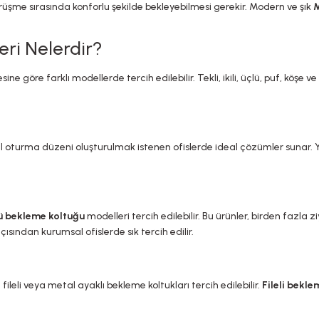
me sırasında konforlu şekilde bekleyebilmesi gerekir. Modern ve şık
M
eri Nelerdir?
esine göre farklı modellerde tercih edilebilir. Tekli, ikili, üçlü, puf, köşe
l oturma düzeni oluşturulmak istenen ofislerde ideal çözümler sunar.
ü bekleme koltuğu
modelleri tercih edilebilir. Bu ürünler, birden fazla z
ından kurumsal ofislerde sık tercih edilir.
leli veya metal ayaklı bekleme koltukları tercih edilebilir.
Fileli bekl