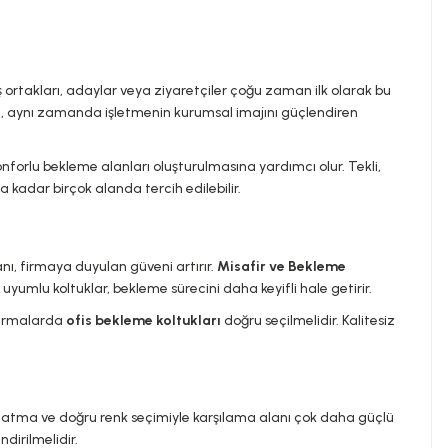
ş ortakları, adaylar veya ziyaretçiler çoğu zaman ilk olarak bu
ğil, aynı zamanda işletmenin kurumsal imajını güçlendiren
onforlu bekleme alanları oluşturulmasına yardımcı olur. Tekli,
a kadar birçok alanda tercih edilebilir.
lanı, firmaya duyulan güveni artırır.
Misafir ve Bekleme
yumlu koltuklar, bekleme sürecini daha keyifli hale getirir.
 firmalarda
ofis bekleme koltukları
doğru seçilmelidir. Kalitesiz
nlatma ve doğru renk seçimiyle karşılama alanı çok daha güçlü
dirilmelidir.