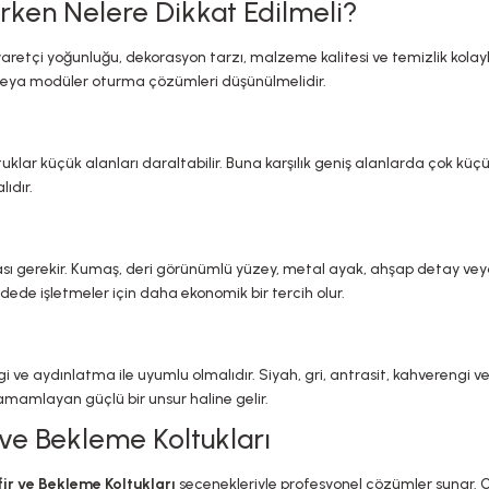
rken Nelere Dikkat Edilmeli?
yaretçi yoğunluğu, dekorasyon tarzı, malzeme kalitesi ve temizlik kolayl
lü veya modüler oturma çözümleri düşünülmelidir.
lar küçük alanları daraltabilir. Buna karşılık geniş alanlarda çok küçük
ıdır.
ası gerekir. Kumaş, deri görünümlü yüzey, metal ayak, ahşap detay vey
dede işletmeler için daha ekonomik bir tercih olur.
ve aydınlatma ile uyumlu olmalıdır. Siyah, gri, antrasit, kahverengi ve 
amamlayan güçlü bir unsur haline gelir.
 ve Bekleme Koltukları
ir ve Bekleme Koltukları
seçenekleriyle profesyonel çözümler sunar. Ofis