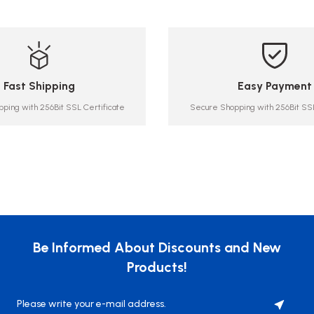
Fast Shipping
Easy Payment
ping with 256Bit SSL Certificate
Secure Shopping with 256Bit SSL
Be Informed About Discounts and New
Products!