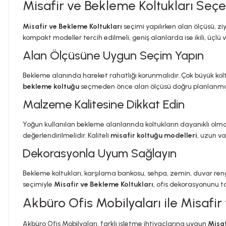
Misafir ve Bekleme Koltukları Seçe
Misafir ve Bekleme Koltukları
seçimi yapılırken alan ölçüsü, zi
kompakt modeller tercih edilmeli, geniş alanlarda ise ikili, üç
Alan Ölçüsüne Uygun Seçim Yapın
Bekleme alanında hareket rahatlığı korunmalıdır. Çok büyük koltuk
bekleme koltuğu
seçmeden önce alan ölçüsü doğru planlanmal
Malzeme Kalitesine Dikkat Edin
Yoğun kullanılan bekleme alanlarında koltukların dayanıklı olm
değerlendirilmelidir. Kaliteli
misafir koltuğu modelleri
, uzun va
Dekorasyonla Uyum Sağlayın
Bekleme koltukları, karşılama bankosu, sehpa, zemin, duvar rengi 
seçimiyle
Misafir ve Bekleme Koltukları
, ofis dekorasyonunu t
Akbüro Ofis Mobilyaları ile Misafir
Akbüro Ofis Mobilyaları, farklı işletme ihtiyaçlarına uygun
Misaf