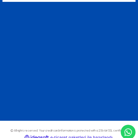
© All rights reserved. Your credit card information is protected with a 256-bit SSL certificate.
ideasoft
ile
e-