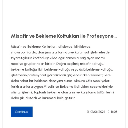
utive Office Furniture Sets
er Sofas
Misafir ve Bekleme Koltukları ile Profesyonel Karşılama Alanları
Misafir ve Bekleme Koltukları, ofislerde, kliniklerde,
binets
ool Waiting
showroomlarda, danışma alanlarında ve kurumsal işletmelerde
ziyaretçilerin konforlu şekilde ağırlanmasını sağlayan önemli
otional Products
re Parts
mobilya gruplarından biridir. Doğru seçilmiş misafir koltuğu,
bekleme koltuğu, ikili bekleme koltuğu veya üçlü bekleme koltuğu,
işletmenin profesyonel görünümünü güçlendirirken ziyaretçilere
 Chairs
daha rahat bir bekleme deneyimi sunar. Akbüro Ofis Mobilyaları,
farklı alanlara uygun Misafir ve Bekleme Koltukları seçenekleriyle
ofis girişlerini, toplantı bekleme alanlarını ve karşılama bölümlerini
daha şık, düzenli ve kurumsal hale getirir.
Continue
01/06/2026
16:08