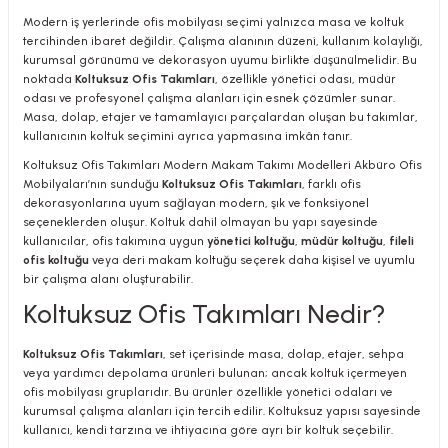
Modern iş yerlerinde ofis mobilyası seçimi yalnızca masa ve koltuk
tercihinden ibaret değildir. Çalışma alanının düzeni, kullanım kolaylığı,
kurumsal görünümü ve dekorasyon uyumu birlikte düşünülmelidir. Bu
noktada
Koltuksuz Ofis Takımları
, özellikle yönetici odası, müdür
odası ve profesyonel çalışma alanları için esnek çözümler sunar.
Masa, dolap, etajer ve tamamlayıcı parçalardan oluşan bu takımlar,
utive Office Furniture Sets
er Sofas
kullanıcının koltuk seçimini ayrıca yapmasına imkân tanır.
Koltuksuz Ofis Takımları Modern Makam Takımı Modelleri Akbüro Ofis
binets
ool Waiting
Mobilyaları’nın sunduğu
Koltuksuz Ofis Takımları
, farklı ofis
dekorasyonlarına uyum sağlayan modern, şık ve fonksiyonel
otional Products
re Parts
seçeneklerden oluşur. Koltuk dahil olmayan bu yapı sayesinde
kullanıcılar, ofis takımına uygun
yönetici koltuğu
,
müdür koltuğu
,
fileli
ofis koltuğu
veya deri makam koltuğu seçerek daha kişisel ve uyumlu
 Chairs
bir çalışma alanı oluşturabilir.
Koltuksuz Ofis Takımları Nedir?
Koltuksuz Ofis Takımları
, set içerisinde masa, dolap, etajer, sehpa
veya yardımcı depolama ürünleri bulunan; ancak koltuk içermeyen
ofis mobilyası gruplarıdır. Bu ürünler özellikle yönetici odaları ve
kurumsal çalışma alanları için tercih edilir. Koltuksuz yapısı sayesinde
kullanıcı, kendi tarzına ve ihtiyacına göre ayrı bir koltuk seçebilir.