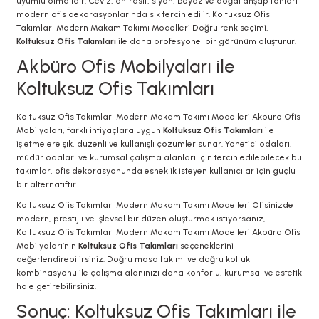
uyumlu olmalıdır. Ceviz, antrasit, siyah, beyaz ve doğal ahşap tonları
modern ofis dekorasyonlarında sık tercih edilir. Koltuksuz Ofis
Takımları Modern Makam Takımı Modelleri Doğru renk seçimi,
Koltuksuz Ofis Takımları
ile daha profesyonel bir görünüm oluşturur.
Akbüro Ofis Mobilyaları ile
Koltuksuz Ofis Takımları
Koltuksuz Ofis Takımları Modern Makam Takımı Modelleri Akbüro Ofis
Mobilyaları, farklı ihtiyaçlara uygun
Koltuksuz Ofis Takımları
ile
işletmelere şık, düzenli ve kullanışlı çözümler sunar. Yönetici odaları,
müdür odaları ve kurumsal çalışma alanları için tercih edilebilecek bu
takımlar, ofis dekorasyonunda esneklik isteyen kullanıcılar için güçlü
bir alternatiftir.
Koltuksuz Ofis Takımları Modern Makam Takımı Modelleri Ofisinizde
modern, prestijli ve işlevsel bir düzen oluşturmak istiyorsanız,
Koltuksuz Ofis Takımları Modern Makam Takımı Modelleri Akbüro Ofis
Mobilyaları’nın
Koltuksuz Ofis Takımları
seçeneklerini
değerlendirebilirsiniz. Doğru masa takımı ve doğru koltuk
kombinasyonu ile çalışma alanınızı daha konforlu, kurumsal ve estetik
hale getirebilirsiniz.
Sonuç: Koltuksuz Ofis Takımları ile