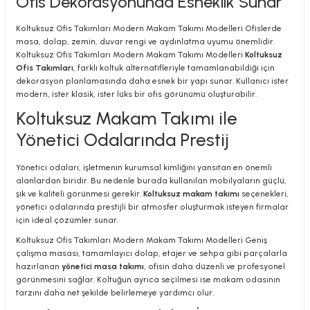
Ofis Dekorasyonunda Esneklik Sunar
Koltuksuz Ofis Takımları Modern Makam Takımı Modelleri Ofislerde
masa, dolap, zemin, duvar rengi ve aydınlatma uyumu önemlidir.
Koltuksuz Ofis Takımları Modern Makam Takımı Modelleri
Koltuksuz
Ofis Takımları
, farklı koltuk alternatifleriyle tamamlanabildiği için
dekorasyon planlamasında daha esnek bir yapı sunar. Kullanıcı ister
modern, ister klasik, ister lüks bir ofis görünümü oluşturabilir.
Koltuksuz Makam Takımı ile
Yönetici Odalarında Prestij
Yönetici odaları, işletmenin kurumsal kimliğini yansıtan en önemli
alanlardan biridir. Bu nedenle burada kullanılan mobilyaların güçlü,
şık ve kaliteli görünmesi gerekir.
Koltuksuz makam takımı
seçenekleri,
yönetici odalarında prestijli bir atmosfer oluşturmak isteyen firmalar
için ideal çözümler sunar.
Koltuksuz Ofis Takımları Modern Makam Takımı Modelleri Geniş
çalışma masası, tamamlayıcı dolap, etajer ve sehpa gibi parçalarla
hazırlanan
yönetici masa takımı
, ofisin daha düzenli ve profesyonel
görünmesini sağlar. Koltuğun ayrıca seçilmesi ise makam odasının
tarzını daha net şekilde belirlemeye yardımcı olur.