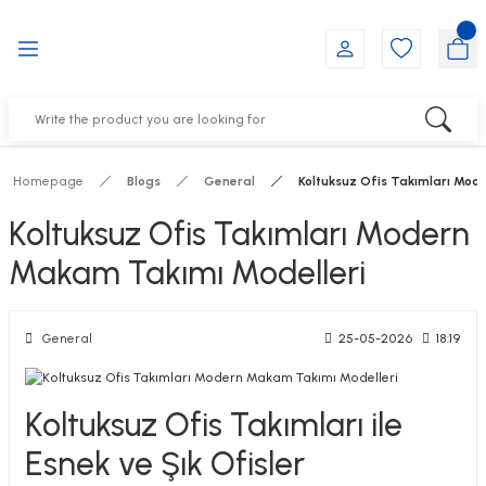
Go Back
Go Back
Go Back
Go Back
Go Back
Go Back
NITURE
IRS
ESSORIES
DUCTS
FE FURNITURE
RNITURE
out Seats
s
f
ts
Homepage
Blogs
General
Koltuksuz Ofis Takımları Mod
 Office Sets Without Seats
Groups
DUCTS
Koltuksuz Ofis Takımları Modern
ks
ting Chairs
ducts
Makam Takımı Modelleri
General
25-05-2026
18:19
irs
e
s
Groups
Koltuksuz Ofis Takımları ile
Esnek ve Şık Ofisler
ters
Piece Set