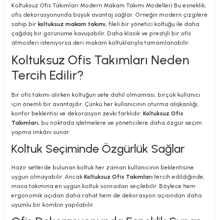
Koltuksuz Ofis Takımları Modern Makam Takımı Modelleri Bu esneklik,
ofis dekorasyonunda büyük avantaj sağlar. Örneğin modern çizgilere
sahip bir
koltuksuz makam takımı
, fileli bir yönetici koltuğu ile daha
çağdaş bir görünüme kavuşabilir. Daha klasik ve prestijli bir ofis
atmosferi isteniyorsa deri makam koltuklarıyla tamamlanabilir.
Koltuksuz Ofis Takımları Neden
Tercih Edilir?
Bir ofis takımı alırken koltuğun sete dahil olmaması, birçok kullanıcı
için önemli bir avantajdır. Çünkü her kullanıcının oturma alışkanlığı,
konfor beklentisi ve dekorasyon zevki farklıdır.
Koltuksuz Ofis
Takımları
, bu noktada işletmelere ve yöneticilere daha özgür seçim
yapma imkânı sunar.
Koltuk Seçiminde Özgürlük Sağlar
Hazır setlerde bulunan koltuk her zaman kullanıcının beklentisine
uygun olmayabilir. Ancak
Koltuksuz Ofis Takımları
tercih edildiğinde,
masa takımına en uygun koltuk sonradan seçilebilir. Böylece hem
ergonomik açıdan daha rahat hem de dekorasyon açısından daha
uyumlu bir kombin yapılabilir.