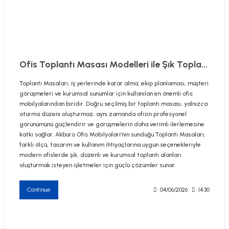
utive Office Furniture Sets
er Sofas
Ofis Toplantı Masası Modelleri ile Şık Toplantı Odaları
Toplantı Masaları, iş yerlerinde karar alma, ekip planlaması, müşteri
binets
ool Waiting
görüşmeleri ve kurumsal sunumlar için kullanılan en önemli ofis
mobilyalarından biridir. Doğru seçilmiş bir toplantı masası, yalnızca
otional Products
re Parts
oturma düzeni oluşturmaz; aynı zamanda ofisin profesyonel
görünümünü güçlendirir ve görüşmelerin daha verimli ilerlemesine
katkı sağlar. Akbüro Ofis Mobilyaları’nın sunduğu Toplantı Masaları,
 Chairs
farklı ölçü, tasarım ve kullanım ihtiyaçlarına uygun seçenekleriyle
modern ofislerde şık, düzenli ve kurumsal toplantı alanları
oluşturmak isteyen işletmeler için güçlü çözümler sunar.
Continue
04/06/2026
14:30