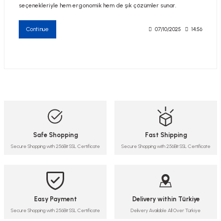
seçenekleriyle hem ergonomik hem de şık çözümler sunar.
Continue
07/10/2025
14:56
Safe Shopping
Fast Shipping
Secure Shopping with 256Bit SSL Certificate
Secure Shopping with 256Bit SSL Certificate
Easy Payment
Delivery within Türkiye
Secure Shopping with 256Bit SSL Certificate
Delivery Available All Over Türkiye