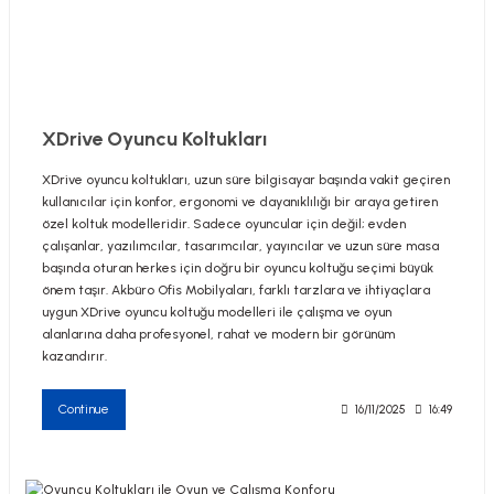
utive Office Furniture Sets
er Sofas
XDrive Oyuncu Koltukları
XDrive oyuncu koltukları, uzun süre bilgisayar başında vakit geçiren
binets
ool Waiting
kullanıcılar için konfor, ergonomi ve dayanıklılığı bir araya getiren
özel koltuk modelleridir. Sadece oyuncular için değil; evden
otional Products
re Parts
çalışanlar, yazılımcılar, tasarımcılar, yayıncılar ve uzun süre masa
başında oturan herkes için doğru bir oyuncu koltuğu seçimi büyük
önem taşır. Akbüro Ofis Mobilyaları, farklı tarzlara ve ihtiyaçlara
 Chairs
uygun XDrive oyuncu koltuğu modelleri ile çalışma ve oyun
alanlarına daha profesyonel, rahat ve modern bir görünüm
kazandırır.
Continue
16/11/2025
16:49