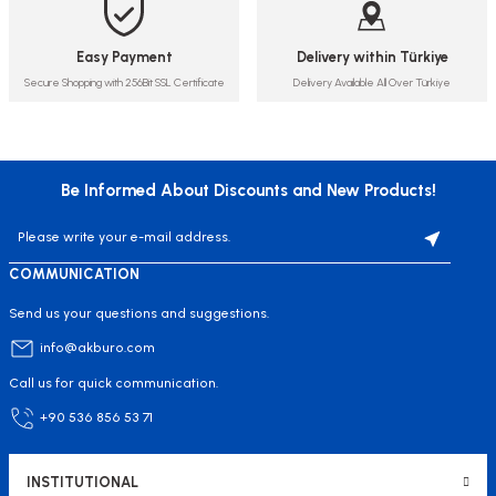
Easy Payment
Delivery within Türkiye
Secure Shopping with 256Bit SSL Certificate
Delivery Available All Over Türkiye
Be Informed About Discounts and New Products!
COMMUNICATION
Send us your questions and suggestions.
info@akburo.com
Call us for quick communication.
+90 536 856 53 71
INSTITUTIONAL