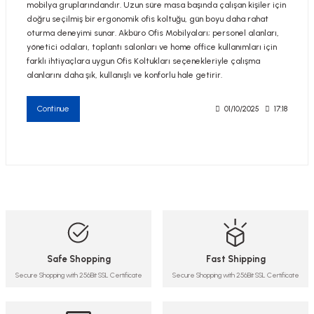
mobilya gruplarındandır. Uzun süre masa başında çalışan kişiler için
doğru seçilmiş bir ergonomik ofis koltuğu, gün boyu daha rahat
oturma deneyimi sunar. Akbüro Ofis Mobilyaları; personel alanları,
yönetici odaları, toplantı salonları ve home office kullanımları için
farklı ihtiyaçlara uygun Ofis Koltukları seçenekleriyle çalışma
alanlarını daha şık, kullanışlı ve konforlu hale getirir.
Continue
01/10/2025
17:18
Safe Shopping
Fast Shipping
Secure Shopping with 256Bit SSL Certificate
Secure Shopping with 256Bit SSL Certificate