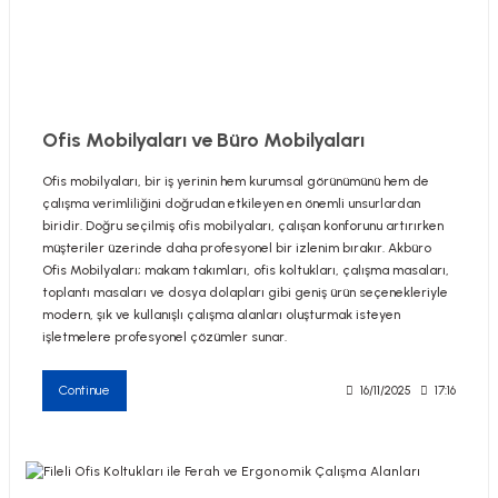
utive Office Furniture Sets
er Sofas
Ofis Mobilyaları ve Büro Mobilyaları
Ofis mobilyaları, bir iş yerinin hem kurumsal görünümünü hem de
binets
ool Waiting
çalışma verimliliğini doğrudan etkileyen en önemli unsurlardan
biridir. Doğru seçilmiş ofis mobilyaları, çalışan konforunu artırırken
otional Products
re Parts
müşteriler üzerinde daha profesyonel bir izlenim bırakır. Akbüro
Ofis Mobilyaları; makam takımları, ofis koltukları, çalışma masaları,
toplantı masaları ve dosya dolapları gibi geniş ürün seçenekleriyle
 Chairs
modern, şık ve kullanışlı çalışma alanları oluşturmak isteyen
işletmelere profesyonel çözümler sunar.
Continue
16/11/2025
17:16