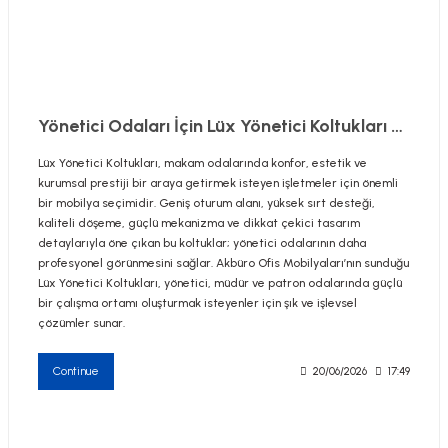
utive Office Furniture Sets
er Sofas
Yönetici Odaları İçin Lüx Yönetici Koltukları Rehberi
Lüx Yönetici Koltukları, makam odalarında konfor, estetik ve
binets
ool Waiting
kurumsal prestiji bir araya getirmek isteyen işletmeler için önemli
bir mobilya seçimidir. Geniş oturum alanı, yüksek sırt desteği,
otional Products
re Parts
kaliteli döşeme, güçlü mekanizma ve dikkat çekici tasarım
detaylarıyla öne çıkan bu koltuklar; yönetici odalarının daha
profesyonel görünmesini sağlar. Akbüro Ofis Mobilyaları’nın sunduğu
 Chairs
Lüx Yönetici Koltukları, yönetici, müdür ve patron odalarında güçlü
bir çalışma ortamı oluşturmak isteyenler için şık ve işlevsel
çözümler sunar.
Continue
20/06/2026
17:49